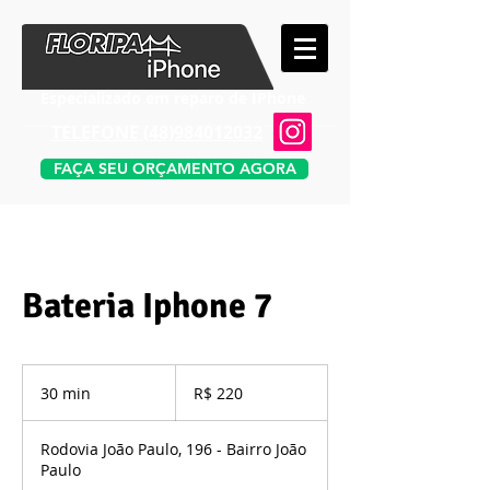
Especializado em reparo de IPhone
TELEFONE​ (48)984012032
FAÇA SEU ORÇAMENTO AGORA
Bateria Iphone 7
220
Reais
30 min
3
R$ 220
brasileiros
0
m
Rodovia João Paulo, 196 - Bairro João
i
Paulo
n