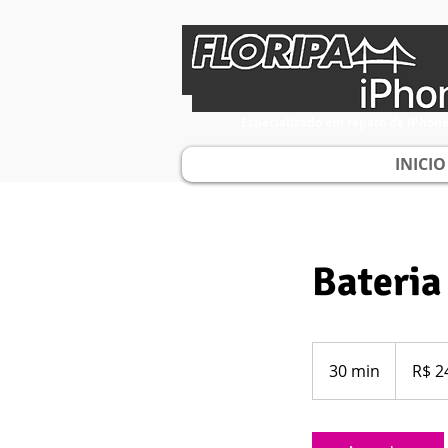
Especializado em reparo de IPhon
INICIO
Bateria
240
Reais
30 min
3
R$ 2
brasileiros
0
m
i