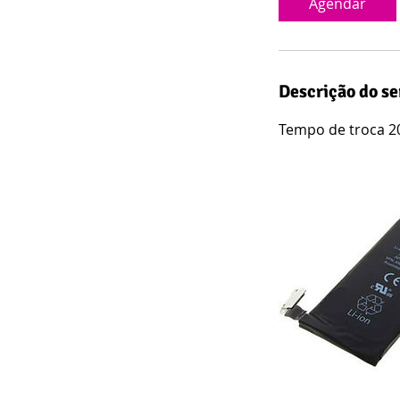
Agendar
n
Descrição do se
Tempo de troca 20